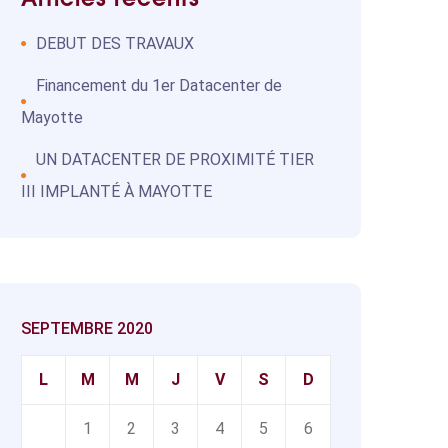
DEBUT DES TRAVAUX
Financement du 1er Datacenter de
Mayotte
UN DATACENTER DE PROXIMITÉ TIER
III IMPLANTÉ À MAYOTTE
SEPTEMBRE 2020
L
M
M
J
V
S
D
1
2
3
4
5
6